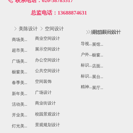
联系电话：020-38783517
ꂅ
总监电话：13688874631
ꁕ
美陈设计
ꁕ
空间设计
ꁕ
展览展示设计
ꁕ
展览展示设计
商业空间设计
商场美陈
导视设计
展馆展厅设计
展示空间设计
超市美陈
户外广告设计
橱窗展示设计
办公空间设计
广场美陈
标识系统设计
店面橱窗设计
公共空间设计
橱窗美陈
标识标牌设计
展台设计搭建
空间装饰
春季美陈
精神堡垒
展厅布置
广场设计
新年美陈
商业街设计
活动美陈
校园景观设计
开业美陈
景观规划设计
灯光美陈