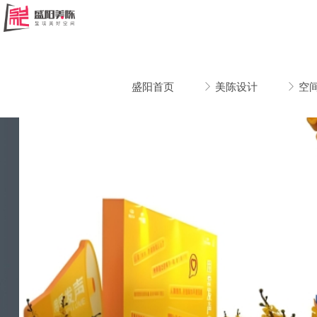
盛阳首页
ꁕ
美陈设计
ꁕ
空