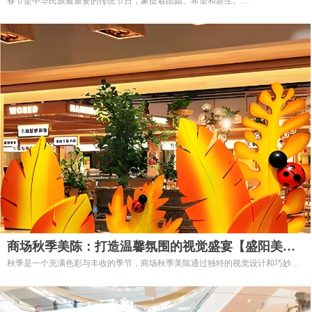
春节是中华民族最重要的传统节日，象征着团圆、希望和新生。
在这个辞旧迎新的时刻，春节美陈通过丰富多彩的视觉设计与装饰，
为商场创造出欢庆热烈的购物环境，增强顾客的节日体验。
商场秋季美陈：打造温馨氛围的视觉盛宴【盛阳美
秋季是一个充满色彩与丰收的季节，商场秋季美陈通过独特的视觉设计和巧妙的
陈】
装饰，
为顾客创造出一个温暖、舒适的购物环境。随着天气变凉，
商场的美陈设计不仅能提升品牌形象，更能吸引顾客留下来享受秋日的魅力。