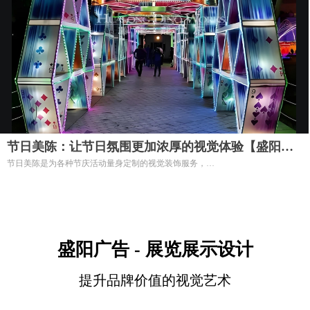
节日美陈：让节日氛围更加浓厚的视觉体验【盛阳美
节日美陈是为各种节庆活动量身定制的视觉装饰服务，
陈】
通过巧妙的设计和布置，营造出喜庆、温馨的氛围。
在每一个重要的节日中，我们的美陈方案都能为您的商业空间增添独特的魅力，
吸引顾客并提升品牌形象。
盛阳广告 - 展览展示设计
提升品牌价值的视觉艺术