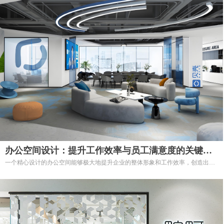
选择我们的公共空间设计服务，让您的城市或社区焕发新的生机，创造一个更宜
居、更美好的环境！
办公空间设计：提升工作效率与员工满意度的关键
一个精心设计的办公空间能够极大地提升企业的整体形象和工作效率，创造出更
【盛阳美陈】
好的工作环境。
通过合理的布局、舒适的设施和灵活的空间安排，办公空间设计不仅满足了工作
需求，更关注了员工的心理和生理健康。
选择我们的办公空间设计服务，让您的企业在竞争中脱颖而出，打造一个高效、
愉悦的工作场所！