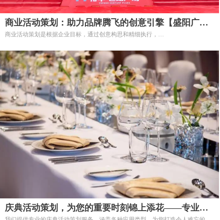
商业活动策划：助力品牌腾飞的创意引擎【盛阳广
商业活动策划是根据企业目标，通过创意构思和精细执行，
告】
为品牌推广、产品发布、市场拓展等商业目的而定制的活动方案。我们致力于为
客户提供全方位的活动策划服务，
从概念设计到落地执行，每一个环节都力求完美，以确保活动效果最大化。
庆典活动策划，为您的重要时刻锦上添花——专业庆
我们提供专业的庆典活动策划服务，涵盖各种应用类型，为您打造令人难忘的盛