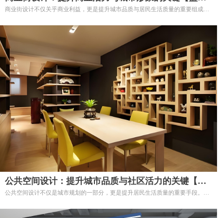
商业街设计不仅关乎商业利益，更是提升城市品质与居民生活质量的重要组成部
美陈】
分。
通过科学合理的设计，商业街能够成为人们聚集、交流和消费的理想场所，推动
城市经济的发展。
选择我们的商业街设计服务，让您的商业街焕发新的活力，成为市民和游客心中
的热门打卡地！
公共空间设计：提升城市品质与社区活力的关键【盛
公共空间设计不仅是城市规划的一部分，更是提升居民生活质量的重要手段。
阳美陈】
通过科学合理的设计，可以为社区带来生机与活力，促进人与人之间的联系，增
强城市的吸引力与文化内涵。