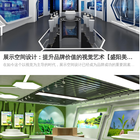
展示空间设计：提升品牌价值的视觉艺术【盛阳美
在如今这个以视觉为主导的时代，展示空间设计已经成为品牌成功的重要因素之
陈】
一。
通过合理的设计与布局，展示空间不仅能提升品牌形象，更能优化顾客体验，促
进销售转化。
选择我们的展示空间设计服务，让您的品牌焕发新的生机，成为市场中的佼佼
者！