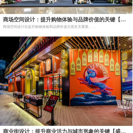
商场空间设计：提升购物体验与品牌价值的关键【盛
商场空间设计在提升购物体验和品牌价值方面至关重要。
阳美陈】
通过科学合理的布局、丰富的视觉效果和灵活的功能配置，商场不仅能吸引顾
客，还能创造出一个舒适、愉悦的消费环境。
选择我们的商场空间设计服务，让您的商场焕发新的活力，成为顾客心目中的理
想购物目的地！
商业街设计：提升商业活力与城市形象的关键【盛阳