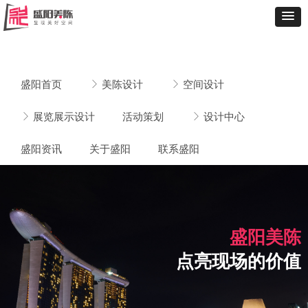
盛阳首页
ꁕ
美陈设计
ꁕ
空间设计
ꁕ
展览展示设计
活动策划
ꁕ
设计中心
盛阳资讯
关于盛阳
联系盛阳
18年好口碑
专业场景布置