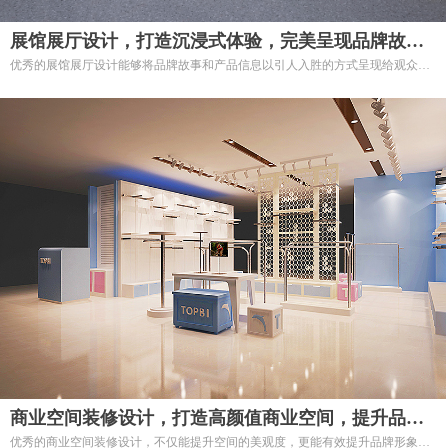
展馆展厅设计，打造沉浸式体验，完美呈现品牌故事
优秀的展馆展厅设计能够将品牌故事和产品信息以引人入胜的方式呈现给观众，
——专业展馆展厅设计服务
创造沉浸式体验，提升品牌影响力。我们提供专业的展馆展厅设计服务，为各类
企业、机构和组织打造令人难忘的展览空间。
商业空间装修设计，打造高颜值商业空间，提升品牌
优秀的商业空间装修设计，不仅能提升空间的美观度，更能有效提升品牌形象，
价值——专业商业空间装修设计服务