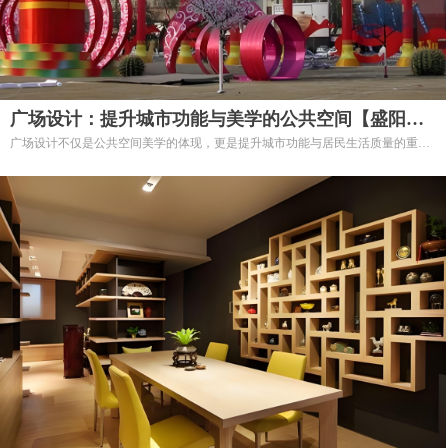
广场设计：提升城市功能与美学的公共空间【盛阳美
广场设计不仅是公共空间美学的体现，更是提升城市功能与居民生活质量的重要
陈】
手段。
通过科学合理的设计，广场能够成为人们聚集、交流与休闲的中心，提升城市的
整体形象和活力。
选择我们的广场设计服务，让您的城市空间焕发新的生机，成为市民心目中理想
的公共场所！