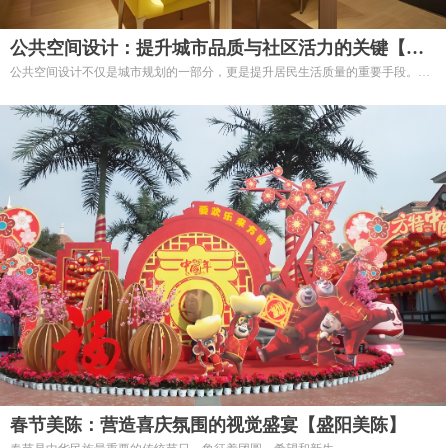
公共空间设计：提升城市品质与社区活力的关键【盛
公共空间设计不仅是城市规划的一部分，更是提升居民生活质量的重要手段。
阳美陈】
通过科学合理的设计，可以为社区带来生机与活力，促进人与人之间的联系，增
强城市的吸引力与文化内涵。
选择我们的公共空间设计服务，让您的城市或社区焕发新的生机，创造一个更宜
居、更美好的环境！
春节美陈：营造喜庆氛围的视觉盛宴【盛阳美陈】