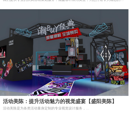
典活动策划服务
典，提升品牌形象和影响力。
活动美陈：提升活动魅力的视觉盛宴【盛阳美陈】
活动美陈是为各类活动量身定制的专业视觉设计服务，
旨在通过独特的装饰和布置，创造出令人难以忘怀的活动氛围。
无论是展会、产品发布会、企业年会还是节庆活动，我们的活动美陈都能为您的
场合增添无限魅力，吸引参与者的关注。